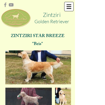
Zint
ziri
Golden
Retriever
ZINTZIRI STAR BREEZE
"Bris"