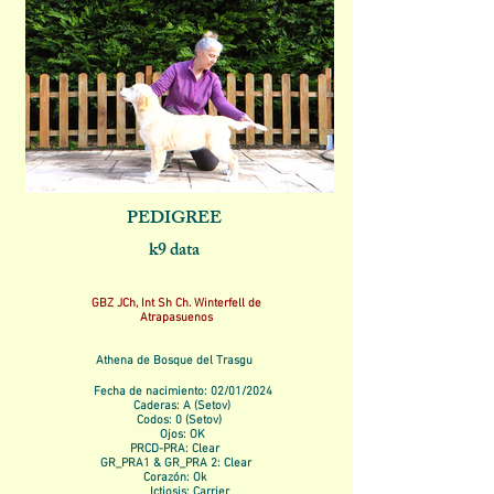
PEDIGREE
k9 data
GBZ JCh, Int Sh Ch. Winterfell de
Atrapasuenos
Athena de Bosque del Trasgu
Fecha de nacimiento: 02/01/2024
Caderas: A (Setov)
Codos: 0 (Setov)
Ojos: OK
PRCD-PRA: Clear
GR_PRA1 & GR_PRA 2: Clear
Corazón: Ok
Ictiosis: Carrier