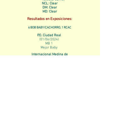
NCL: Clear
DM: Clear
MD: Clear
Resultados en Exposiciones:
6 BOB BABY/CACHORRO, 1 RCAC
P.O. Ciudad Real
(01/06/2024)
MB 1
Mejor Baby
Internacional Medina de
Pomar
(15/06/2024)
MB 1ª
Mejor Baby
Internacional Somo
(29/06/2024)
MB 1ª
Mejor Baby
CANTÁBRICO WINNER
Internacional Somo
(30/06/2024)
MB 1ª
Mejor Baby
CANTÁBRICO WINNER
Nacional Muskiz
(08/09/2024)
MB 1ª
Mejor Cachorro