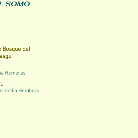
AL SOMO
e Bosque del
asgu
dia Hembras
AL
termedia Hembras